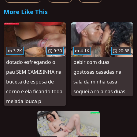
More Like This
3.2K
9:30
4.1K
20:58
dotado esfregando o
bebir com duas
pau SEM CAMISINHA na
gostosas casadas na
buceta de esposa de
sala da minha casa
corno e ela ficando toda
soquei a rola nas duas
melada louca p