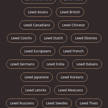
Lewd Asians
Lewd British
Lewd Canadians
Lewd Chinese
Lewd Czechs
Lewd Dutch
Lewd Ebonies
Lewd Europeans
Lewd French
Lewd Germans
Lewd India
Lewd Italians
Lewd Japanese
Lewd Koreans
Lewd LatinXs
Lewd Mexicans
Lewd Russians
Lewd Swedes
Lewd Thais