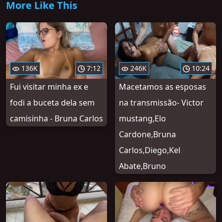
More Like This
136K
7:12
246K
10:24
Fui visitar minha ex e
Macetamos as esposas
fodi a buceta dela sem
na transmissão- Victor
camisinha - Bruna Carlos
mustang,Elo
Cardone,Bruna
Carlos,Diego,Kel
Abate,Bruno