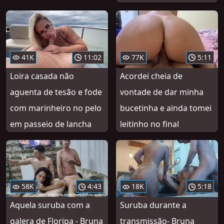
41K
11:02
77K
5:11
Loira casada não
Acordei cheia de
aguenta de tesão e fode
vontade de dar minha
com marinheiro no pelo
bucetinha e ainda tomei
em passeio de lancha
leitinho no final
58K
4:43
18K
5:18
Aquela suruba com a
Suruba durante a
galera de Floripa - Bruna
transmissão- Bruna