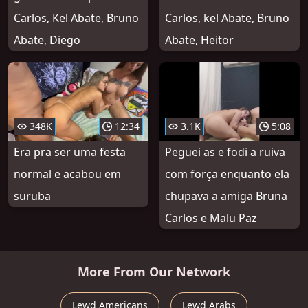
Carlos, Kel Abate, Bruno
Carlos, kel Abate, Bruno
Abate, Diego
Abate, Heitor
348K
12:34
3.1K
5:08
Era pra ser uma festa
Peguei as e fodi a ruiva
normal e acabou em
com força enquanto ela
suruba
chupava a amiga Bruna
Carlos e Malu Paz
More From Our Network
Lewd Americans
Lewd Arabs