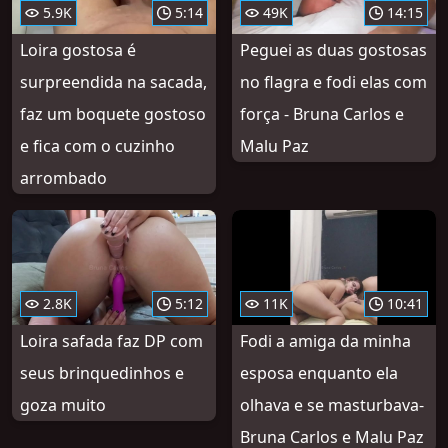
5.9K
5:14
49K
14:15
Loira gostosa é
Peguei as duas gostosas
surpreendida na sacada,
no flagra e fodi elas com
faz um boquete gostoso
força - Bruna Carlos e
e fica com o cuzinho
Malu Paz
arrombado
2.8K
5:12
11K
10:41
Loira safada faz DP com
Fodi a amiga da minha
seus brinquedinhos e
esposa enquanto ela
goza muito
olhava e se masturbava-
Bruna Carlos e Malu Paz