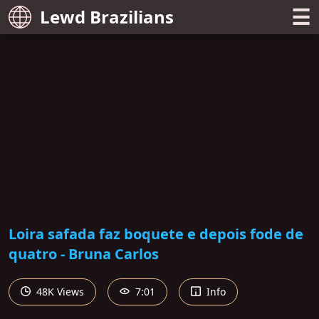
☰
Lewd Brazilians
Loira safada faz boquete e depois fode de
quatro - Bruna Carlos
48K Views
7:01
Info