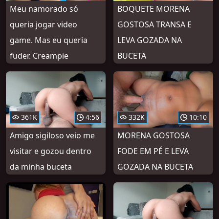
Meu namorado só
BOQUETE MORENA
queria jogar video
GOSTOSA TRANSA E
game. Mas eu queria
LEVA GOZADA NA
fuder. Creampie
BUCETA
361K
4:56
332K
10:10
Amigo sigiloso veio me
MORENA GOSTOSA
visitar e gozou dentro
FODE EM PÉ E LEVA
da minha buceta
GOZADA NA BUCETA