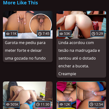
More Like This
11K
7:45
53K
5:29
Garota me pediu para
Linda acordou com
meter forte e deixar
tesão na madrugada e
uma gozada no fundo
sentou até o dotado
encher a buceta.
Creampie
505K
11:30
12K
12:54