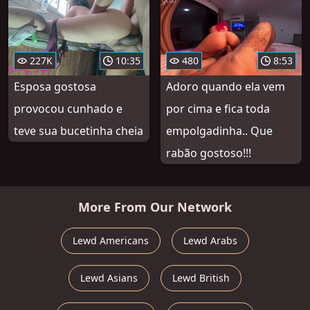
227K
10:35
480
8:53
Esposa gostosa
Adoro quando ela vem
provocou cunhado e
por cima e fica toda
teve sua bucetinha cheia
empolgadinha.. Que
rabão gostoso!!!
More From Our Network
Lewd Americans
Lewd Arabs
Lewd Asians
Lewd British